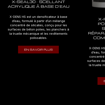
X-SEAL30 : SCELLANT
ACRYLIQUE À BASE D’EAU
X-DENS HS est un densificateur à base
X-
d’eau, formulé à partir d’un mélange
PO
concentré de silicates, conçu pour les
surfaces de béton polies, les planchers à
RÉPARA
la truelle mécanique et les revêtements
COM
polissables.
X-DENS HS 
EN SAVOIR PLUS
d’eau, fo
concentré 
surfaces de
la truelle