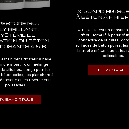
X-GUARD HG : SC
À BÉTON À FINI B
RESTORE ISO /
LY BRILLANT :
X-DENS HS est un densifica
SYSTÈME DE
d’eau, formulé à partir d’
TION DU BÉTON –
concentré de silicates, con
surfaces de béton polies, les
POSANTS A & B
la truelle mécanique et les 
polissables.
est un densificateur à base
rmulé à partir d’un mélange
de silicates, conçu pour les
EN SAVOIR PLU
 béton polies, les planchers à
 mécanique et les revêtements
polissables.
EN SAVOIR PLUS