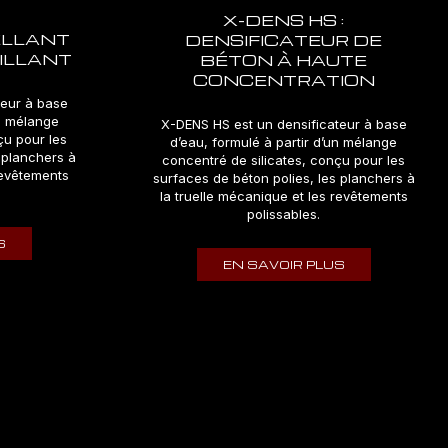
X-DENS HS :
ELLANT
DENSIFICATEUR DE
RILLANT
BÉTON À HAUTE
CONCENTRATION
teur à base
un mélange
X-DENS HS est un densificateur à base
çu pour les
d’eau, formulé à partir d’un mélange
 planchers à
concentré de silicates, conçu pour les
revêtements
surfaces de béton polies, les planchers à
la truelle mécanique et les revêtements
polissables.
S
EN SAVOIR PLUS